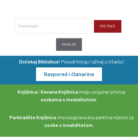
PRETRAŽI
KATALOG
Dočekaj Bibliobus!
Posudi knjigu i uživaj u čitanju!
Raspored i članarina
Knjižnica
i
Kavana Knjižnica
imaju osiguran pristup
osobama s invaliditetom
.
Parkiralište Knjižnice
ima osigurana dva parkirna mjesta za
osobe s invaliditetom
.