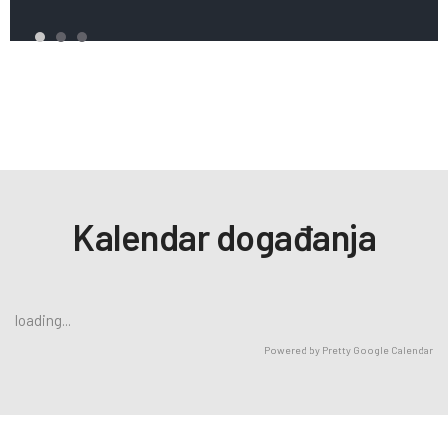
Digitalna zbirka
Pitaj knjižničare
Upute za online rezervaciju
Upute za online
produženje
Kalendar događanja
loading...
Powered by
Pretty Google Calendar