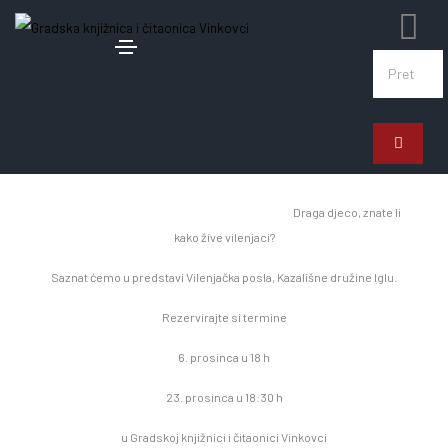
2. prosinca 2023.
Predstava Vilenjačka posla
Draga djeco, znate li
kako žive vilenjaci?
Saznat ćemo u predstavi Vilenjačka posla, Kazališne družine Iglu.
Rezervirajte si termine
6. prosinca u 18 h
23. prosinca u 18:30 h
u Gradskoj knjižnici i čitaonici Vinkovci