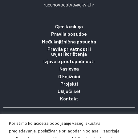
racunovodstvo@gkvk.hr
Cjenik usluga
Pravila posudbe
Međuknjižnična posudba
Pravila privatnosti i
uvjeti korištenja
Izjava o pristupačnosti
Naslovna
O knjižnici
Projekti
Uključi se!
Kontakt
Copyright 2023. © Gradska knjižnica i čitaonica
Koristimo kolačiće za poboljšanje vašeg iskustva
Vinkovci pridržava pravo na sadržaj stranice / Web
pregledavanja, posluživanje prilagođenih oglasa ili sadržaja i