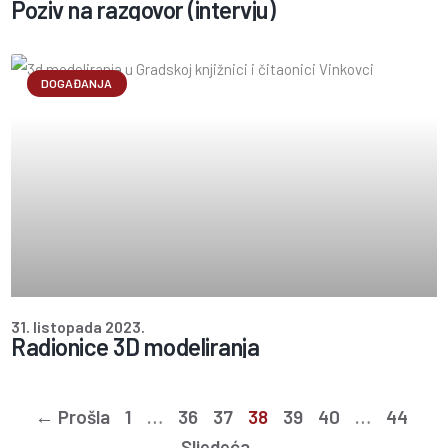
Poziv na razgovor (intervju)
DOGAĐANJA
31. listopada 2023.
Radionice 3D modeliranja
← Prošla
1
…
36
37
38
39
40
…
44
Sljedeća →