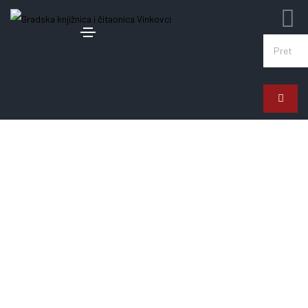
Tvoj novi dom!
Gradska knjižnica i
čitaonica Vinkovci
Katalog