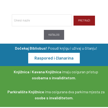
PRETRAŽI
KATALOG
Dočekaj Bibliobus!
Posudi knjigu i uživaj u čitanju!
Raspored i članarina
Knjižnica
i
Kavana Knjižnica
imaju osiguran pristup
osobama s invaliditetom
.
Parkiralište Knjižnice
ima osigurana dva parkirna mjesta za
osobe s invaliditetom
.