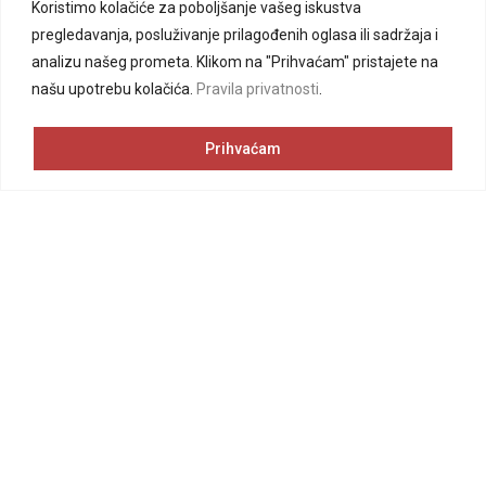
Koristimo kolačiće za poboljšanje vašeg iskustva
pregledavanja, posluživanje prilagođenih oglasa ili sadržaja i
analizu našeg prometa. Klikom na "Prihvaćam" pristajete na
našu upotrebu kolačića.
Pravila privatnosti
.
Prihvaćam
Pretplatite se na newsletter
Pročitajte najnovije obavijesti na vrijeme.
No form exists.
Kontakt
Telefon:
032 616 420