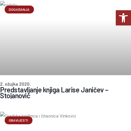
Op
DOGAĐANJA
2. ožujka 2020.
Predstavljanje knjiga Larise Janičev –
Stojanović
OBAVIJESTI