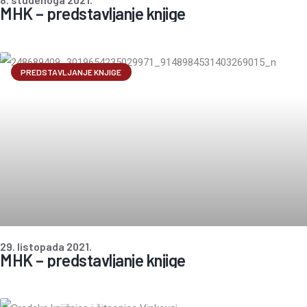
MHK – predstavljanje knjige
PREDSTAVLJANJE KNJIGE
29. listopada 2021.
MHK – predstavljanje knjige