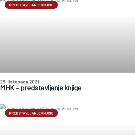
PREDSTAVLJANJE KNJIGE
29. listopada 2021.
MHK – predstavljanje knjige
PREDSTAVLJANJE KNJIGE