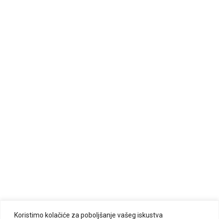
Koristimo kolačiće za poboljšanje vašeg iskustva