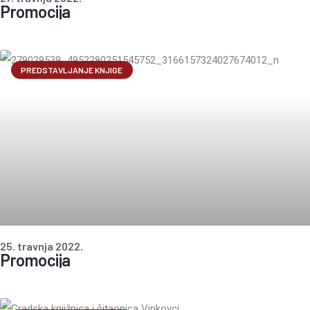
Promocija
PREDSTAVLJANJE KNJIGE
25. travnja 2022.
Promocija