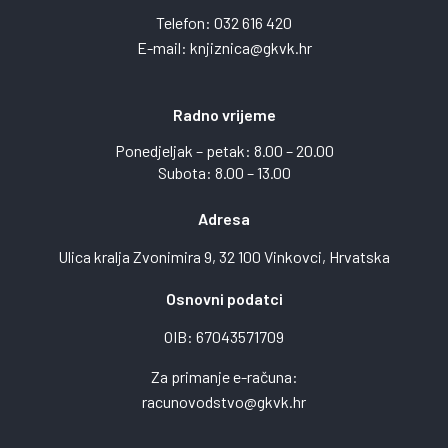
Telefon:
032 616 420
E-mail:
knjiznica@gkvk.hr
Radno vrijeme
Ponedjeljak – petak: 8.00 – 20.00
Subota: 8.00 – 13.00
Adresa
Ulica kralja Zvonimira 9, 32 100 Vinkovci, Hrvatska
Osnovni podatci
OIB: 67043571709
Za primanje e-računa:
racunovodstvo@gkvk.hr