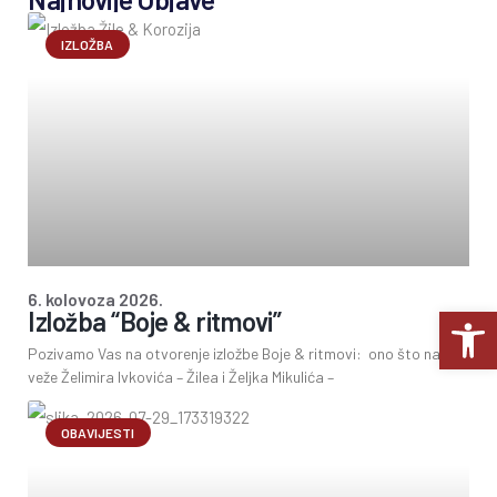
IZLOŽBA
6. kolovoza 2026.
Op
Izložba “Boje & ritmovi”
Pozivamo Vas na otvorenje izložbe Boje & ritmovi: ono što nas
veže Želimira Ivkovića – Žilea i Željka Mikulića –
OBAVIJESTI