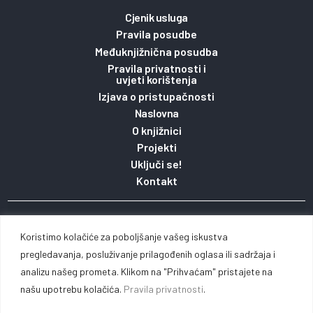
Cjenik usluga
Pravila posudbe
Međuknjižnična posudba
Pravila privatnosti i
uvjeti korištenja
Izjava o pristupačnosti
Naslovna
O knjižnici
Projekti
Uključi se!
Kontakt
Copyright 2023. © Gradska knjižnica i čitaonica
Koristimo kolačiće za poboljšanje vašeg iskustva
Vinkovci pridržava pravo na sadržaj stranice / Web
pregledavanja, posluživanje prilagođenih oglasa ili sadržaja i
analizu našeg prometa. Klikom na "Prihvaćam" pristajete na
by
Michel studio
našu upotrebu kolačića.
Pravila privatnosti
.