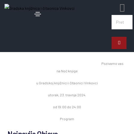
16. travnja 2024.
Noć knjige
Pozivamo vas
na Noć knjige
u Gradskoj knjižnici i čitaonici Vinkovci
utorak, 23. travnja 2024.
od 19:00 do 24:00
Program
Najnovije Objave