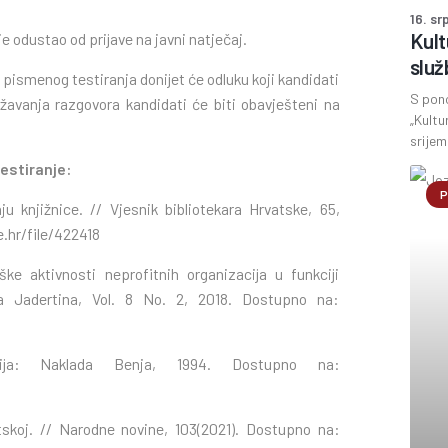
16. sr
Kult
e odustao od prijave na javni natječaj.
služ
pismenog testiranja donijet će odluku koji kandidati
S pon
ržavanja razgovora kandidati će biti obavješteni na
„Kultu
srijem
testiranje:
P
u knjižnice. // Vjesnik bibliotekara Hrvatske, 65,
.hr/file/422418
nške aktivnosti neprofitnih organizacija u funkciji
ca Jadertina, Vol. 8 No. 2, 2018. Dostupno na:
ija: Naklada Benja, 1994. Dostupno na:
tskoj. // Narodne novine, 103(2021). Dostupno na: