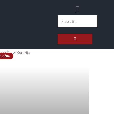
jnovije Objave
ZLOŽBA