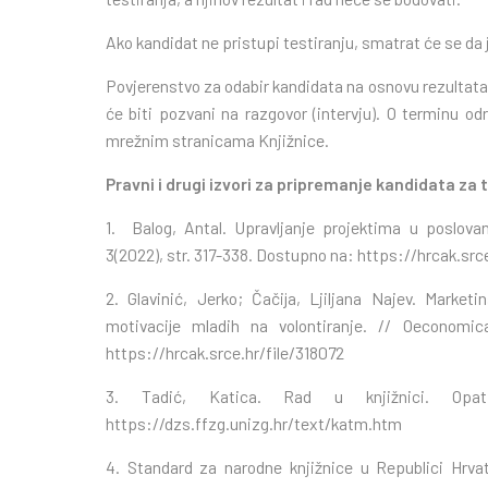
Ako kandidat ne pristupi testiranju, smatrat će se da j
Povjerenstvo za odabir kandidata na osnovu rezultata 
će biti pozvani na razgovor (intervju). O terminu od
mrežnim stranicama Knjižnice.
Pravni i drugi izvori za pripremanje kandidata za 
1. Balog, Antal. Upravljanje projektima u poslovanj
3(2022), str. 317-338. Dostupno na:
https://hrcak.srce
2. Glavinić, Jerko; Čačija, Ljiljana Najev. Marketi
motivacije mladih na volontiranje. // Oeconomi
https://hrcak.srce.hr/file/318072
3. Tadić, Katica. Rad u knjižnici. Opat
https://dzs.ffzg.unizg.hr/text/katm.htm
4. Standard za narodne knjižnice u Republici Hrva