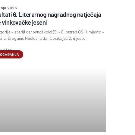
pnja 2026.
ltati 6. Literarnog nagradnog natječaja
 vinkovačke jeseni
egorija – stariji osnovnoškolci (5. – 8. razred OŠ) 1. mjesto –
rić, Draganić Naslov rada: Opšikajac 2. mjesto
OGAĐANJA