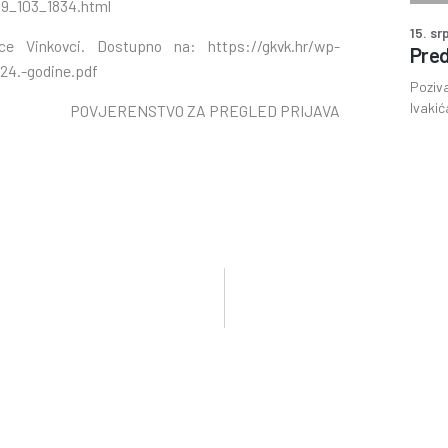
09_103_1834.html
15. sr
nice Vinkovci. Dostupno na:
https://gkvk.hr/wp-
Pred
24.-godine.pdf
Poziva
Ivakić
POVJERENSTVO ZA PREGLED PRIJAVA