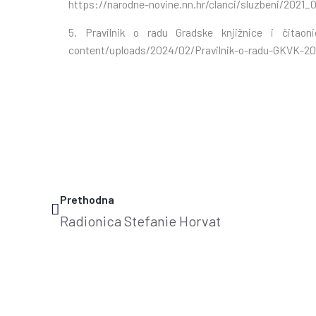
https://narodne-novine.nn.hr/clanci/sluzbeni/2021_
5. Pravilnik o radu Gradske knjižnice i čitao
content/uploads/2024/02/Pravilnik-o-radu-GKVK-20
Prethodna
Radionica Stefanie Horvat