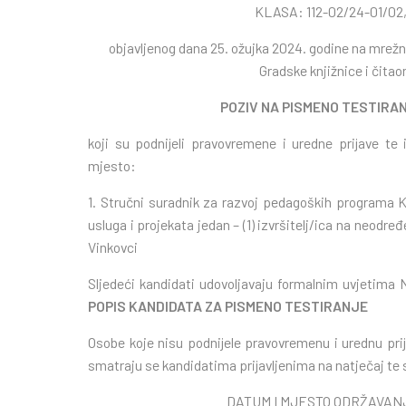
KLASA: 112-02/24-01/02,
objavljenog dana 25. ožujka 2024. godine na mrežn
Gradske knjižnice i čitao
POZIV NA PISMENO TESTIRA
koji su podnijeli pravovremene i uredne prijave te
mjesto:
1. Stručni suradnik za razvoj pedagoških programa Kn
usluga i projekata jedan – (1) izvršitelj/ica na neo
Vinkovci
Sljedeći kandidati udovoljavaju formalnim uvjetima
POPIS KANDIDATA ZA PISMENO TESTIRANJE
Osobe koje nisu podnijele pravovremenu i urednu prij
smatraju se kandidatima prijavljenima na natječaj te s
DATUM I MJESTO ODRŽAVAN