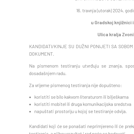
16. travnja (utorak) 2024. god
u Gradskoj knjižnici 
Ulica kralja Zvon
KANDIDATI/KINJE SU DUŽNI PONIJETI SA SOBOM 
DOKUMENT.
Na pismenom testiranju utvrđuju se znanja, sposo
dosadašnjem radu.
Za vrijeme pismenog testiranja nije dopušteno:
koristiti se bilo kakvom literaturom ili bilješkama
koristiti mobitel ili druga komunikacijska sredstva
napuštati prostoriju u kojoj se testiranje odvija.
Kandidati koji će se ponašati neprimjereno ili će prekr
testiranja, a njihov rezultat i rad neće se bodovati.