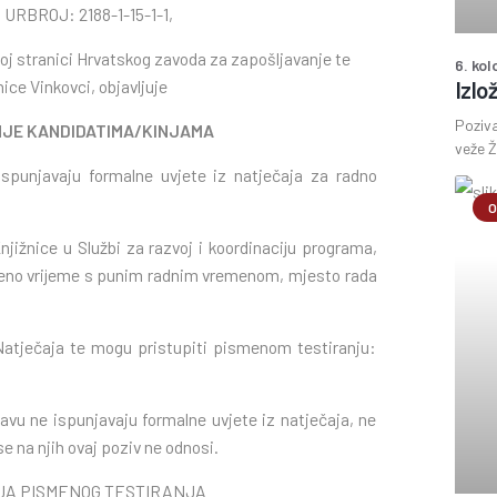
 URBROJ: 2188-1-15-1-1,
oj stranici Hrvatskog zavoda za zapošljavanje te
6. ko
nice Vinkovci, objavljuje
Izlo
Poziva
NJE
KANDIDATIMA/KINJAMA
veže Ž
 ispunjavaju formalne uvjete iz natječaja za radno
O
jižnice u Službi za razvoj i koordinaciju programa,
dređeno vrijeme s punim radnim vremenom, mjesto rada
 Natječaja te mogu pristupiti pismenom testiranju:
avu ne ispunjavaju formalne uvjete iz natječaja, ne
e na njih ovaj poziv ne odnosi.
JA PISMENOG TESTIRANJA