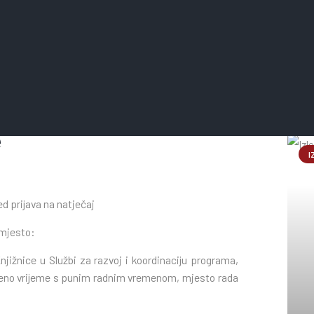
Na
e
I
d prijava na natječaj
 mjesto:
jižnice u Službi za razvoj i koordinaciju programa,
dređeno vrijeme s punim radnim vremenom, mjesto rada