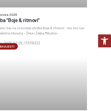
lovoza 2026.
žba “Boje & ritmovi”
mo Vas na otvorenje izložbe Boje & ritmovi: ono što nas
elimira Ivkovića – Žilea i Željka Mikulića –
Op
BAVIJESTI