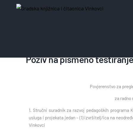
10. travnja 2024.
Poziv na pismeno testiranj
Povjerenstvo za pregle
za radno
1.
Stručni suradnik za razvoj pedagoških programa Kn
usluga i projekata jedan – (1) izvršitelj/ica na neo
Vinkovci