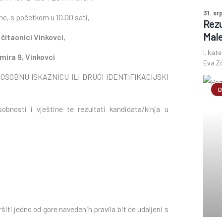
31. sr
ine, s početkom u 10.00 sati,
Rezu
Male
i čitaonici Vinkovci,
I. kat
imira 9, Vinkovci
Eva Zo
OSOBNU ISKAZNICU ILI DRUGI IDENTIFIKACIJSKI
D
bnosti i vještine te rezultati kandidata/kinja u
šiti jedno od gore navedenih pravila bit će udaljeni s