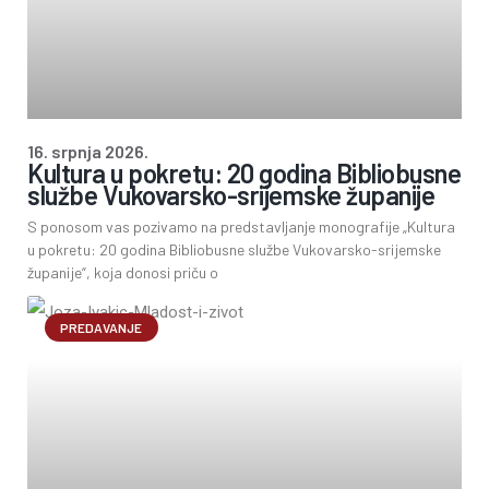
16. srpnja 2026.
Kultura u pokretu: 20 godina Bibliobusne
službe Vukovarsko-srijemske županije
S ponosom vas pozivamo na predstavljanje monografije „Kultura
u pokretu: 20 godina Bibliobusne službe Vukovarsko-srijemske
županije“, koja donosi priču o
PREDAVANJE