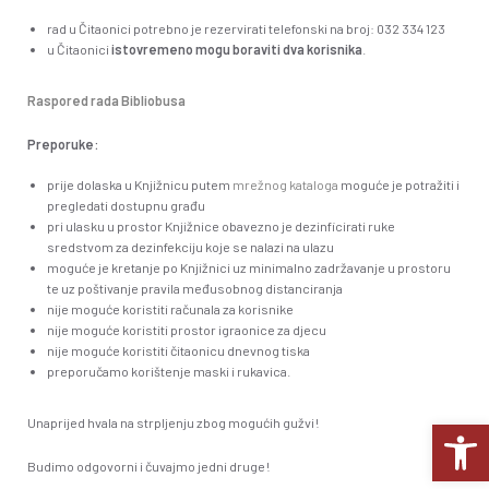
rad u Čitaonici potrebno je rezervirati telefonski na broj: 032 334 123
u Čitaonici
istovremeno mogu boraviti dva korisnika
.
Raspored rada Bibliobusa
Preporuke:
prije dolaska u Knjižnicu putem
mrežnog kataloga
moguće je potražiti i
pregledati dostupnu građu
pri ulasku u prostor Knjižnice obavezno je dezinficirati ruke
sredstvom za dezinfekciju koje se nalazi na ulazu
moguće je kretanje po Knjižnici uz minimalno zadržavanje u prostoru
te uz poštivanje pravila međusobnog distanciranja
nije moguće koristiti računala za korisnike
nije moguće koristiti prostor igraonice za djecu
nije moguće koristiti čitaonicu dnevnog tiska
preporučamo korištenje maski i rukavica.
Op
Unaprijed hvala na strpljenju zbog mogućih gužvi!
Budimo odgovorni i čuvajmo jedni druge!