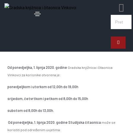
26. svibnja 2020.
Obavijest o radnom vremenu
Od ponedjeljka, 1. lipnja 2020. godine
Gradska knjižnica i čitaonica
Vinkovci za korisnike otvorena je:
ponedjeljkom i utorkom od 12,00h do 19,00h
srijedom, četvrtkom i petkom od 8,00h do 15,00h
subotom od 8,00h do 13,00h.
Od ponedjeljka, 1. lipnja 2020. godine Studijska čitaonica
može se
koristiti pod određenim uvjetima: