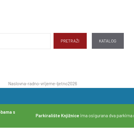
Katalog
PRETRAŽI
KATALOG
obama s
Parkiralište Knjižnice
ima osigurana dva parkirna