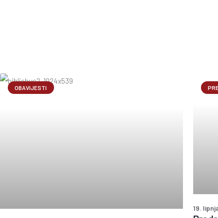
OBAVIJESTI
PR
19. lipn