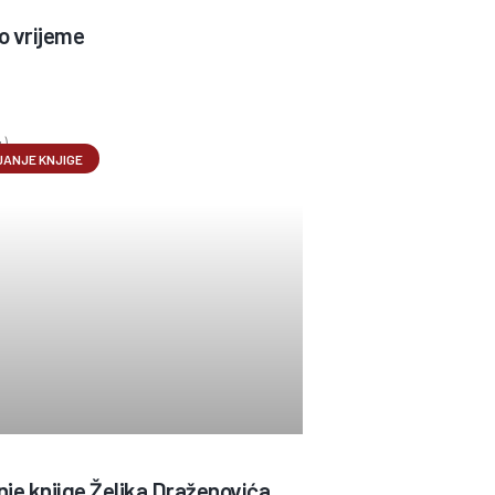
o vrijeme
ANJE KNJIGE
nje knjige Željka Draženovića