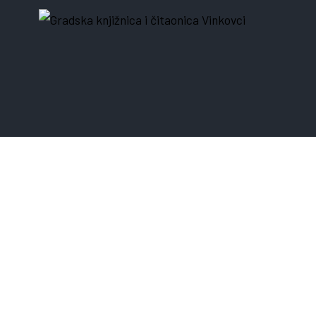
Grad
čita