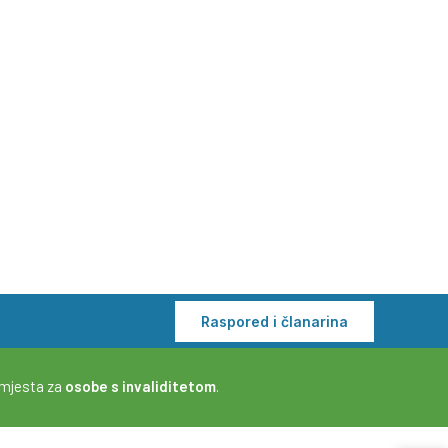
Raspored i članarina
 mjesta za
osobe s invaliditetom
.