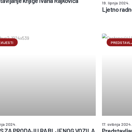
tavljanje knjige Ivana Rajkovića
19. lipnja 2024.
Ljetno radn
VIJESTI
PREDSTAVLJ
nja 2024.
17. svibnja 2024.
S ZA PRODAJU RABLJENOG VOZILA
Predstavlja