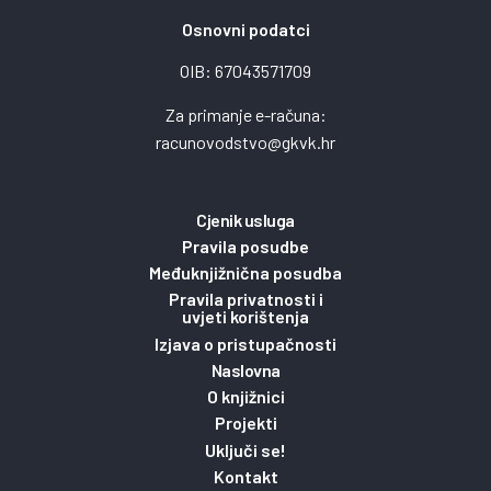
Osnovni podatci
OIB: 67043571709
Za primanje e-računa:
racunovodstvo@gkvk.hr
Cjenik usluga
Pravila posudbe
Međuknjižnična posudba
Pravila privatnosti i
uvjeti korištenja
Izjava o pristupačnosti
Naslovna
O knjižnici
Projekti
Uključi se!
Kontakt