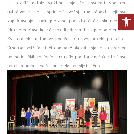
te razviti ostale vještine koje će povećati socijalno
uključivanje te doprinijeti većoj mogućnosti njihova
Op
zapošljavanja. Finalni proizvodi projekta bit će dokumentarni
film i predstava koje će mladi pripremiti uz pomoć mentora.
Sve gradske ustanove podržale su ovaj projekt pa tako i
Gradska knjižnica i čitaonica Vinkovci koja je za potrebe
scenarističkih radionica ustupila prostor Knjižnice te i sve
ostale resurse, kao što su građa, osoblje i slično.