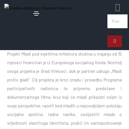
Mladi pod svjetlim
reflektora društva
Projekt Mladi pod svjetlima reflektora društva u trajanju od 15
mjeseci financiran je iz Europskoga socijalnog fonda. Nositelj
ovoga projekta je Grad Vinkovci, dok je partner udruga „Mladi
protiv gladi”. Cilj projekta je kroz izradu i provedbu Programa
participativnih radionica te pripremu predstave i
dokumentarnoga filma, kroz koji će mladi prikazati svijet iz
svoje perspektive, razviti kod mladih u nepovoljnijem položaju
socijalne vještine, radne navike, osvijestiti mlade o
vrijednosti vlastitoga identiteta, podići im samopoštovanje