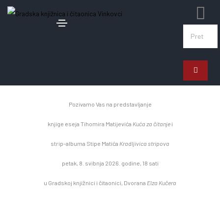
4. svibnja 2026.
Predstavljanje knjiga
Pozivamo Vas na predstavljanje
knjige eseja Tihomira Matijevića
Kuća za čitanje
i
strip-albuma Stipe Matića
Kradljivica stripova
petak, 8. svibnja 2026. godine, 18 sati
u Gradskoj knjižnici i čitaonici, Dvorana
Elza Kučera