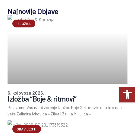
Najnovije Objave
IZLOŽBA
Op
6. kolovoza 2026.
Izložba “Boje & ritmovi”
Pozivamo Vas na otvorenje izložbe Boje & ritmovi: ono što nas
veže Želimira Ivkovića – Žilea i Željka Mikulića –
OBAVIJESTI