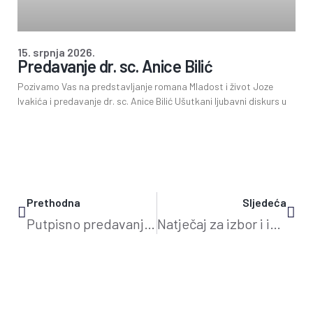
15. srpnja 2026.
Predavanje dr. sc. Anice Bilić
Pozivamo Vas na predstavljanje romana Mladost i život Joze
Ivakića i predavanje dr. sc. Anice Bilić Ušutkani ljubavni diskurs u
Prethodna
Sljedeća
Putpisno predavanje Sandre Drmić
Natječaj za izbor i imenovanje ravnatelja/ravnateljice Gradske knjižnice i čitaonice Vinkovci