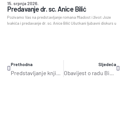
15. srpnja 2026.
Predavanje dr. sc. Anice Bilić
Pozivamo Vas na predstavljanje romana Mladost i život Joze
Ivakića i predavanje dr. sc. Anice Bilić Ušutkani ljubavni diskurs u
Prethodna
Sljedeća
Predstavljanje knjige Zvonimira Grgljanića
Obavijest o radu Bibliobusne službe na Veliki petak