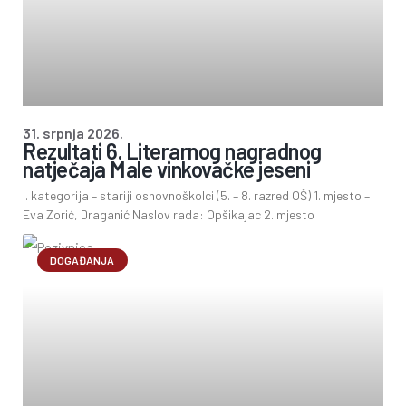
31. srpnja 2026.
Rezultati 6. Literarnog nagradnog
natječaja Male vinkovačke jeseni
I. kategorija – stariji osnovnoškolci (5. – 8. razred OŠ) 1. mjesto –
Eva Zorić, Draganić Naslov rada: Opšikajac 2. mjesto
DOGAĐANJA