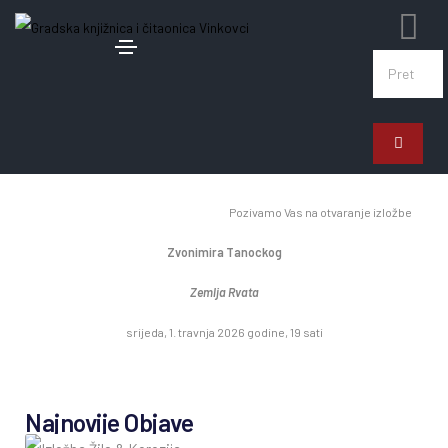
28. ožujka 2026.
Otvorenje izložbe Zvonimira Tanockog
Pozivamo Vas na otvaranje izložbe
Zvonimira Tanockog
Zemlja Rvata
srijeda, 1. travnja 2026 godine, 19 sati
Najnovije Objave