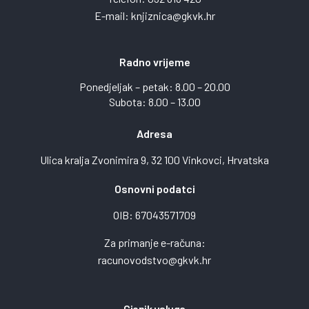
E-mail:
knjiznica@gkvk.hr
Radno vrijeme
Ponedjeljak – petak: 8.00 – 20.00
Subota: 8.00 – 13.00
Adresa
Ulica kralja Zvonimira 9, 32 100 Vinkovci, Hrvatska
Osnovni podatci
OIB: 67043571709
Za primanje e-računa:
racunovodstvo@gkvk.hr
Cjenik usluga