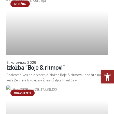
IZLOŽBA
6. kolovoza 2026.
Izložba “Boje & ritmovi”
Op
Pozivamo Vas na otvorenje izložbe Boje & ritmovi: ono što nas
veže Želimira Ivkovića – Žilea i Željka Mikulića –
OBAVIJESTI