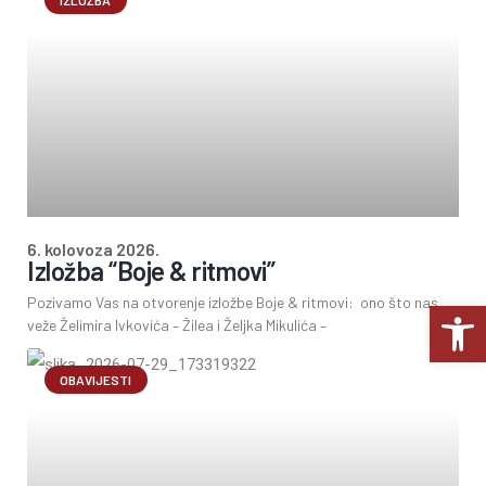
IZLOŽBA
6. kolovoza 2026.
Izložba “Boje & ritmovi”
Pozivamo Vas na otvorenje izložbe Boje & ritmovi: ono što nas
Op
veže Želimira Ivkovića – Žilea i Željka Mikulića –
OBAVIJESTI