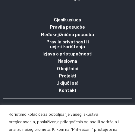
Cjenik usluga
Pravila posudbe
Međuknjižnična posudba
Pravila privatnosti i
uvjeti korištenja
Izjava o pristupačnosti
Naslovna
O knjižnici
Projekti
Uključi se!
Kontakt
Copyright 2023. © Gradska knjižnica i čitaonica
Koristimo kolačiće za poboljšanje vašeg iskustva
Vinkovci pridržava pravo na sadržaj stranice / Web
pregledavanja, posluživanje prilagođenih oglasa ili sadržaja i
analizu našeg prometa. Klikom na "Prihvaćam" pristajete na
by
Michel studio