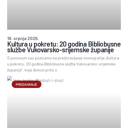
16. srpnja 2026.
Kultura u pokretu: 20 godina Bibliobusne
službe Vukovarsko-srijemske županije
S ponosom vas pozivamo na predstavljanje monografije „Kultura
u pokretu: 20 godina Bibliobusne službe Vukovarsko-srijemske
županije“, koja donosi priču o
PREDAVANJE