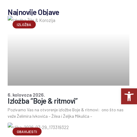
Najnovije Objave
IZLOŽBA
Op
6. kolovoza 2026.
Izložba “Boje & ritmovi”
Pozivamo Vas na otvorenje izložbe Boje & ritmovi: ono što nas
veže Želimira Ivkovića – Žilea i Željka Mikulića –
OBAVIJESTI