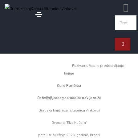
3. siječnja 2026.
Predstavljanje knjige Đure Pavičića
Pozivamo Vas na predstavljanje
knjige
Đure Pavičića
Doživljaji jednog neradnika u dvije priče
Gradska knjižnica i čitaonica Vinkovci
Dvorana “Elza Kučera”
petak, 9. siječnja 2026. godine, 19 sati