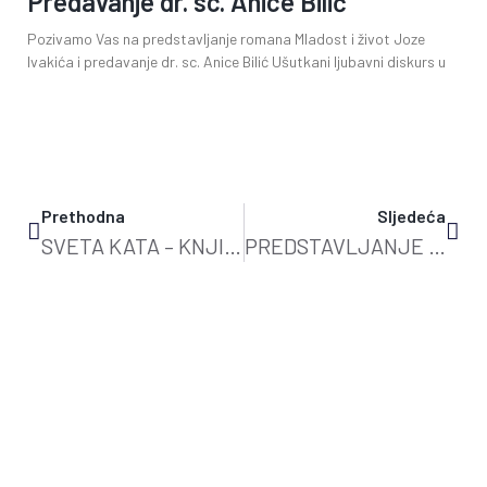
Predavanje dr. sc. Anice Bilić
Pozivamo Vas na predstavljanje romana Mladost i život Joze
Ivakića i predavanje dr. sc. Anice Bilić Ušutkani ljubavni diskurs u
Prethodna
Sljedeća
SVETA KATA – KNJIGA NA VRATA
PREDSTAVLJANJE KNJIGE „FIKCIJA“ IVANE BODROŽIĆ