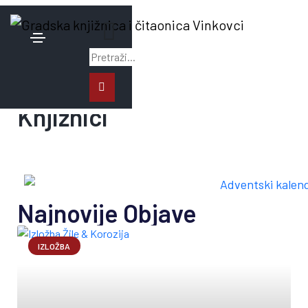
27. studenoga 2025.
Program Adventa u
Knjižnici
Najnovije Objave
IZLOŽBA