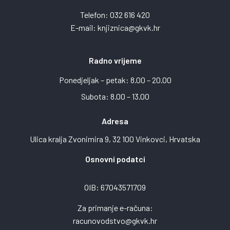
Telefon:
032 616 420
E-mail:
knjiznica@gkvk.hr
Radno vrijeme
Ponedjeljak – petak: 8.00 – 20.00
Subota: 8.00 – 13.00
Adresa
Ulica kralja Zvonimira 9, 32 100 Vinkovci, Hrvatska
Osnovni podatci
OIB: 67043571709
Za primanje e-računa:
racunovodstvo@gkvk.hr