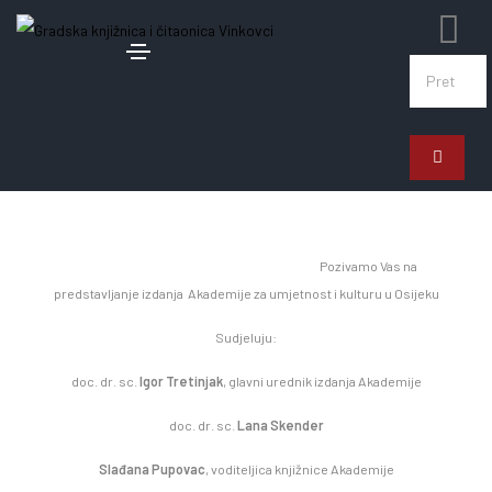
12. studenoga 2025.
Predstavljanje izdanja Akademije za
umjetnost i kulturu Osijek
Pozivamo Vas na
predstavljanje izdanja Akademije za umjetnost i kulturu u Osijeku
Sudjeluju:
doc. dr. sc.
Igor Tretinjak
, glavni urednik izdanja Akademije
doc. dr. sc.
Lana Skender
Slađana Pupovac
, voditeljica knjižnice Akademije