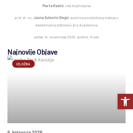
Marta Radoš
, viša knjižničarka
prof. dr. sc.
Jasna Šulentić Begić
, autorica posljednjeg izdanja u
Akademijinoj biblioteci Ars Academica
petak, 14. studenoga 2025. godine, 14 sati
Najnovije Objave
IZLOŽBA
Op
6. kolovoza 2026.