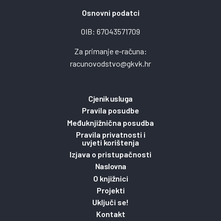
Osnovni podatci
OIB: 67043571709
Za primanje e-računa:
racunovodstvo@gkvk.hr
Cjenik usluga
Pravila posudbe
Međuknjižnična posudba
Pravila privatnosti i
uvjeti korištenja
Izjava o pristupačnosti
Naslovna
O knjižnici
Projekti
Uključi se!
Kontakt