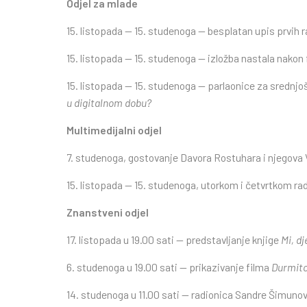
Odjel za mlade
15. listopada — 15. studenoga — besplatan upis prvih 
15. listopada — 15. studenoga — izložba nastala nakon
15. listopada — 15. studenoga — parlaonice za srednj
u digitalnom dobu?
Multimedijalni odjel
7. studenoga, gostovanje Davora Rostuhara i njegova
15. listopada — 15. studenoga, utorkom i četvrtkom ra
Znanstveni odjel
17. listopada u 19.00 sati — predstavljanje knjige
Mi, d
6. studenoga u 19.00 sati — prikazivanje filma
Durmit
14. studenoga u 11.00 sati — radionica Sandre Šimuno