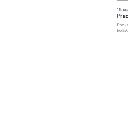
15. sr
Pred
Poziva
Ivakić