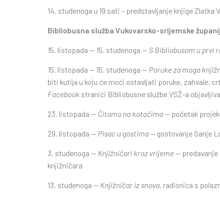
14. studenoga u 19 sati – predstavljanje knjige Zlatka 
Bibliobusna služba Vukovarsko-srijemske župani
15. listopada — 15. studenoga —
S Bibliobusom u prvi 
15. listopada — 15. studenoga —
Poruke za moga knjiž
biti kutija u koju će moći ostavljati poruke, zahvale, c
Facebook
stranici Bibliobusne službe VSŽ-a objavljiva
23. listopada —
Čitamo na kotačima
— početak projek
29. listopada —
Pisac u gostima —
gostovanje Sanje L
3. studenoga —
Knjižničari kroz vrijeme
— predavanje u
knjižničara
13. studenoga —
Knjižničar iz snova
, radionica s polaz