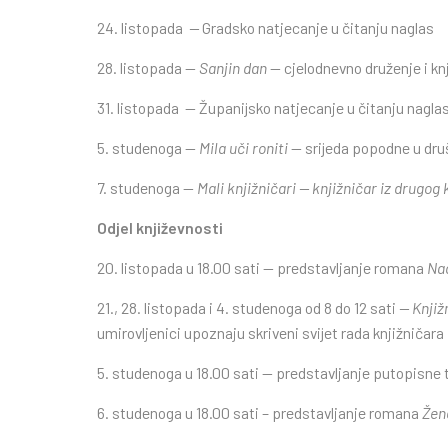
24. listopada
—
Gradsko natjecanje u čitanju naglas
28. listopada —
Sanjin dan
— cjelodnevno druženje i kn
31. listopada — Županijsko natjecanje u čitanju nagla
5. studenoga —
Mila uči roniti
— srijeda popodne u dr
7. studenoga —
Mali knjižničari — knjižničar iz drugog
Odjel književnosti
20. listopada u 18.00 sati — predstavljanje romana
Na
21., 28. listopada i 4. studenoga od 8 do 12 sati
— Knjiž
umirovljenici upoznaju skriveni svijet rada knjižničara
5. studenoga u 18.00 sati — predstavljanje putopisne t
6. studenoga u 18.00 sati – predstavljanje romana
Žene