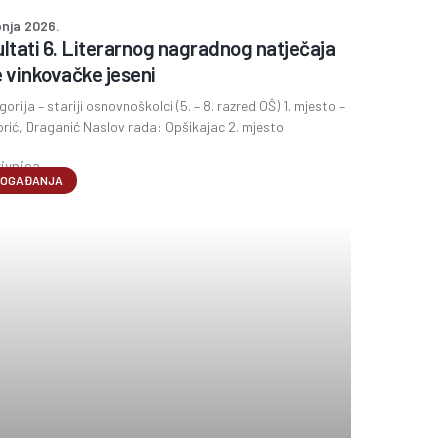
pnja 2026.
ltati 6. Literarnog nagradnog natječaja
 vinkovačke jeseni
egorija – stariji osnovnoškolci (5. – 8. razred OŠ) 1. mjesto –
rić, Draganić Naslov rada: Opšikajac 2. mjesto
OGAĐANJA