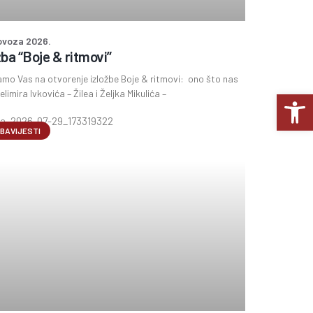
lovoza 2026.
žba “Boje & ritmovi”
mo Vas na otvorenje izložbe Boje & ritmovi: ono što nas
Op
elimira Ivkovića – Žilea i Željka Mikulića –
BAVIJESTI