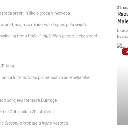
31. sr
razreda srednjih škola grada Vinkovaca
Rezu
Male
 fotonatječaja za mlade
Pola knjige, pola svijeta
I. kat
oškolce na temu
Hoće li knjižničari postati nepotrebni
Eva Zo
D
 VR-kina
dionica
Informatička pismenost za umirovljenike
jeca Sarajeva
Mensure Burridge
or
iz 30-ih godina 20. stoljeća
vić
Slavonija kroz djela Ivana Kozarca