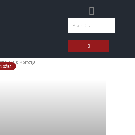
jnovije Objave
ZLOŽBA