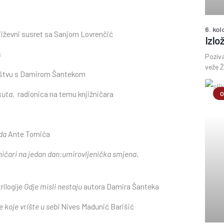
6. ko
jiževni susret sa Sanjom Lovrenčić
Izlo
s
Poziva
veže Ž
uštvu s Damirom Šantekom
 kuta,
radionica na temu knjižničara
O
da
Ante Tomića
ničari na jedan dan:
umirovljenička smjena
,
rilogije
Gdje misli nestaju
autora Damira Šanteka
 koje vrište u sebi
Nives Madunić Barišić