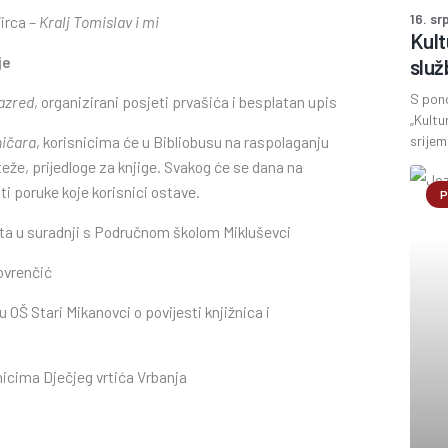
16. sr
Virca –
Kralj Tomislav i mi
Kult
je
služ
S pon
razred
, organizirani posjeti prvašića i besplatan upis
„Kultu
ničara
, korisnicima će u Bibliobusu na raspolaganju
srijem
rteže, prijedloge za knjige. Svakog će se dana na
ti poruke koje korisnici ostave.
P
ta u suradnji s Područnom školom Mikluševci
ovrenčić
 OŠ Stari Mikanovci o povijesti knjižnica i
nicima Dječjeg vrtića Vrbanja