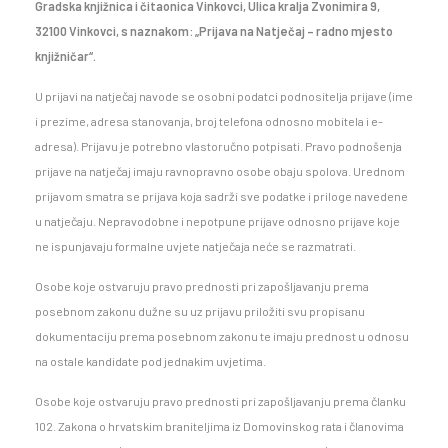
Gradska knjižnica i čitaonica Vinkovci, Ulica kralja Zvonimira 9,
32100 Vinkovci, s naznakom: „Prijava na Natječaj – radno mjesto
knjižničar“.
U prijavi na natječaj navode se osobni podatci podnositelja prijave (ime
i prezime, adresa stanovanja, broj telefona odnosno mobitela i e-
adresa). Prijavu je potrebno vlastoručno potpisati. Pravo podnošenja
prijave na natječaj imaju ravnopravno osobe obaju spolova. Urednom
prijavom smatra se prijava koja sadrži sve podatke i priloge navedene
u natječaju. Nepravodobne i nepotpune prijave odnosno prijave koje
ne ispunjavaju formalne uvjete natječaja neće se razmatrati.
Osobe koje ostvaruju pravo prednosti pri zapošljavanju prema
posebnom zakonu dužne su uz prijavu priložiti svu propisanu
dokumentaciju prema posebnom zakonu te imaju prednost u odnosu
na ostale kandidate pod jednakim uvjetima.
Osobe koje ostvaruju pravo prednosti pri zapošljavanju prema članku
102. Zakona o hrvatskim braniteljima iz Domovinskog rata i članovima