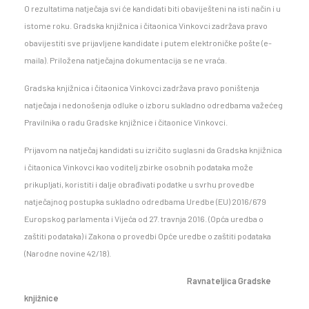
O rezultatima natječaja svi će kandidati biti obaviješteni na isti način i u
istome roku. Gradska knjižnica i čitaonica Vinkovci zadržava pravo
obavijestiti sve prijavljene kandidate i putem elektroničke pošte (e-
maila). Priložena natječajna dokumentacija se ne vraća.
Gradska knjižnica i čitaonica Vinkovci zadržava pravo poništenja
natječaja i nedonošenja odluke o izboru sukladno odredbama važećeg
Pravilnika o radu Gradske knjižnice i čitaonice Vinkovci.
Prijavom na natječaj kandidati su izričito suglasni da Gradska knjižnica
i čitaonica Vinkovci kao voditelj zbirke osobnih podataka može
prikupljati, koristiti i dalje obrađivati podatke u svrhu provedbe
natječajnog postupka sukladno odredbama Uredbe (EU) 2016/679
Europskog parlamenta i Vijeća od 27. travnja 2016. (Opća uredba o
zaštiti podataka) i Zakona o provedbi Opće uredbe o zaštiti podataka
(Narodne novine 42/18).
Ravnateljica Gradske
knjižnice