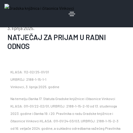
3. lipnja 2025.
NATJEČAJ ZA PRIJAM U RADNI
ODNOS
KLASA: 112-02/25-01/01
URBROJ: 2188-1-15-1-1
Vinkovci, 3. lipnja 2025. godine
Na temelju članka 17. Statuta Gradske knjižnice i čitaonice Vinkovci
KLASA: 011-01/22-02/01, URBROJ: 2188-1-15-2-10 od 13. studenoga
2023. godine i članka 19. i 20. Pravilnika o radu Gradske knjižnice i
čitaonice Vinkovci KLASA: 011-01/24-03/03, URBROJ: 2188-1-15-2-3
od 16. veljače 2024. godine, a sukladno odredbama važećeg Pravilnika