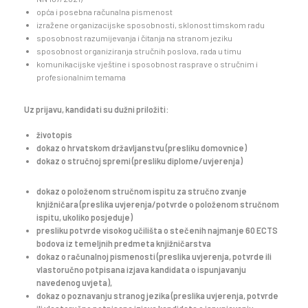
opća i posebna računalna pismenost
izražene organizacijske sposobnosti, sklonost timskom radu
sposobnost razumijevanja i čitanja na stranom jeziku
sposobnost organiziranja stručnih poslova, rada u timu
komunikacijske vještine i sposobnost rasprave o stručnim i
profesionalnim temama
Uz prijavu, kandidati su dužni priložiti:
životopis
dokaz o hrvatskom državljanstvu (presliku domovnice)
dokaz o stručnoj spremi (presliku diplome/uvjerenja)
dokaz o položenom stručnom ispitu za stručno zvanje
knjižničara (preslika uvjerenja/potvrde o položenom stručnom
ispitu, ukoliko posjeduje)
presliku potvrde visokog učilišta o stečenih najmanje 60 ECTS
bodova iz temeljnih predmeta knjižničarstva
dokaz o računalnoj pismenosti (preslika uvjerenja, potvrde ili
vlastoručno potpisana izjava kandidata o ispunjavanju
navedenog uvjeta),
dokaz o poznavanju stranog jezika (preslika uvjerenja, potvrde