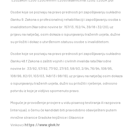
%20Zakon%20o%20civilnim%20stradalnicima%20iz%20DR.pdf
Osobe koje se pozivaju na pravo prednosti pri zapošljavanju sukladno
članku 9. Zakona o profesionalnoj rehabilitaciji i zapošljavanju osoba s
invaliditetom (Narodne novine br. 157/13, 152/14, 39/18 i 32/20), uz
prijavu na natječaj, osim dokaza o ispunjavanju traženih uvjeta, dužne
su priložiti i dokaz o utvrđenom statusu osobe s invaliditetom.
Osobe koje se pozivaju na pravo prednosti pri zapošljavanju sukladno
članku 48.f Zakona o zaštiti vojnih i civilnih invalida rata (Narodne
novine br. 33/92, 57/92, 77/92, 27/93, 58/93, 2/94, 76/94, 108/95,
108/96, 82/01, 103/03, 148/13 i 98/19), uz prijavu na natječaj osim dokaza
o ispunjavanju traženih uvjeta, dužni su priložiti i rješenje, odnosno
potvrdu iz koje je vidljivo spomenuto pravo.
Moguće je provođenje provjere u vidu pisanog testiranja ili razgovora
(intervjua), o čemu će kandidati biti pravodobno obaviješteni putem
mrežne stranice Gradske knjižnice i čitaonice
Vinkovci
https://www.gkvk.hr