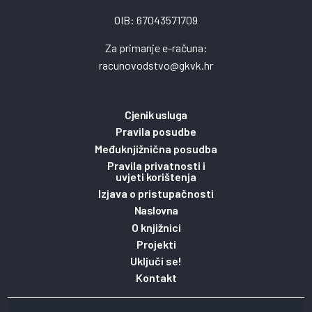
OIB: 67043571709
Za primanje e-računa:
racunovodstvo@gkvk.hr
Cjenik usluga
Pravila posudbe
Međuknjižnična posudba
Pravila privatnosti i
uvjeti korištenja
Izjava o pristupačnosti
Naslovna
O knjižnici
Projekti
Uključi se!
Kontakt