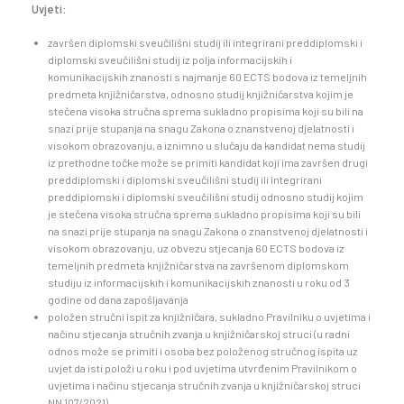
Uvjeti:
završen diplomski sveučilišni studij ili integrirani preddiplomski i
diplomski sveučilišni studij iz polja informacijskih i
komunikacijskih znanosti s najmanje 60 ECTS bodova iz temeljnih
predmeta knjižničarstva, odnosno studij knjižničarstva kojim je
stečena visoka stručna sprema sukladno propisima koji su bili na
snazi prije stupanja na snagu Zakona o znanstvenoj djelatnosti i
visokom obrazovanju, a iznimno u slučaju da kandidat nema studij
iz prethodne točke može se primiti kandidat koji ima završen drugi
preddiplomski i diplomski sveučilišni studij ili integrirani
preddiplomski i diplomski sveučilišni studij odnosno studij kojim
je stečena visoka stručna sprema sukladno propisima koji su bili
na snazi prije stupanja na snagu Zakona o znanstvenoj djelatnosti i
visokom obrazovanju, uz obvezu stjecanja 60 ECTS bodova iz
temeljnih predmeta knjižničarstva na završenom diplomskom
studiju iz informacijskih i komunikacijskih znanosti u roku od 3
godine od dana zapošljavanja
položen stručni ispit za knjižničara, sukladno Pravilniku o uvjetima i
načinu stjecanja stručnih zvanja u knjižničarskoj struci (u radni
odnos može se primiti i osoba bez položenog stručnog ispita uz
uvjet da isti položi u roku i pod uvjetima utvrđenim Pravilnikom o
uvjetima i načinu stjecanja stručnih zvanja u knjižničarskoj struci
NN 107/2021)