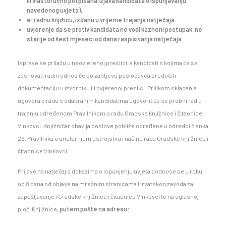
ili vlastoručno potpisana izjava kandidata o ispunjavanju
navedenog uvjeta),
e-radnu knjižicu, izdanu u vrijeme trajanja natječaja
uvjerenje da se protiv kandidata ne vodi kazneni postupak, ne
starije od šest mjeseci od dana raspisivanja natječaja.
Isprave se prilažu u neovjerenoj preslici, a kandidati s kojima će se
zasnovati radni odnos će po zahtjevu poslodavca predočiti
dokumentaciju u izvorniku ili ovjerenoj preslici. Prilikom sklapanja
ugovora o radu s odabranim kandidatima ugovorit će se probni rad u
trajanju određenom Pravilnikom o radu Gradske knjižnice i čitaonice
Vinkovci. Knjižničar obavlja poslove pobliže određene u odredbi članka
26. Pravilnika o unutarnjem ustrojstvu i načinu rada Gradske knjižnice i
čitaonice Vinkovci.
Prijave na natječaj s dokazima o ispunjenju uvjeta podnose se u roku
od 8 dana od objave na mrežnim stranicama Hrvatskog zavoda za
zapošljavanje i Gradske knjižnice i čitaonice Vinkovci te na oglasnoj
ploči Knjižnice,
putem pošte na adresu: