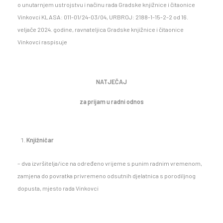
o unutarnjem ustrojstvu i načinu rada Gradske knjižnice i čitaonice
Vinkovci KLASA: 011-01/24-03/04, URBROJ: 2188-1-15-2-2 od 16.
veljače 2024. godine, ravnateljica Gradske knjižnice i čitaonice
Vinkovci raspisuje
NATJEČAJ
za prijam u radni odnos
Knjižničar
– dva izvršitelja/ice na određeno vrijeme s punim radnim vremenom,
zamjena do povratka privremeno odsutnih djelatnica s porodiljnog
dopusta, mjesto rada Vinkovci