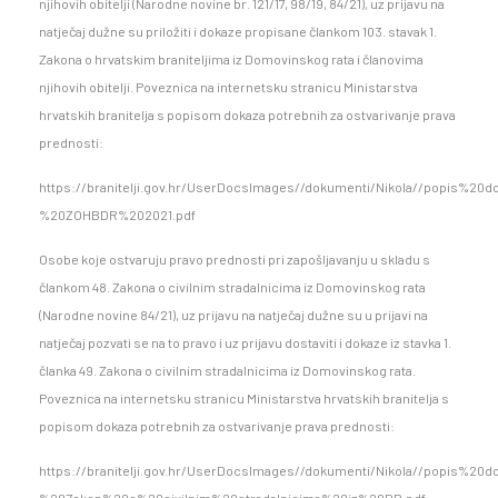
njihovih obitelji (Narodne novine br. 121/17, 98/19, 84/21), uz prijavu na
natječaj dužne su priložiti i dokaze propisane člankom 103. stavak 1.
Zakona o hrvatskim braniteljima iz Domovinskog rata i članovima
njihovih obitelji. Poveznica na internetsku stranicu Ministarstva
hrvatskih branitelja s popisom dokaza potrebnih za ostvarivanje prava
prednosti:
https://branitelji.gov.hr/UserDocsImages//dokumenti/Nikola//popis%
%20ZOHBDR%202021.pdf
Osobe koje ostvaruju pravo prednosti pri zapošljavanju u skladu s
člankom 48. Zakona o civilnim stradalnicima iz Domovinskog rata
(Narodne novine 84/21), uz prijavu na natječaj dužne su u prijavi na
natječaj pozvati se na to pravo i uz prijavu dostaviti i dokaze iz stavka 1.
članka 49. Zakona o civilnim stradalnicima iz Domovinskog rata.
Poveznica na internetsku stranicu Ministarstva hrvatskih branitelja s
popisom dokaza potrebnih za ostvarivanje prava prednosti:
https://branitelji.gov.hr/UserDocsImages//dokumenti/Nikola//popis%