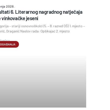
pnja 2026.
ltati 6. Literarnog nagradnog natječaja
 vinkovačke jeseni
egorija – stariji osnovnoškolci (5. – 8. razred OŠ) 1. mjesto –
rić, Draganić Naslov rada: Opšikajac 2. mjesto
OGAĐANJA