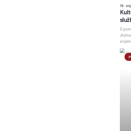
16. sr
Kult
služ
S pon
„Kultu
srijem
P