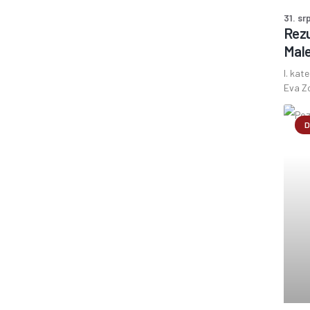
31. sr
Rezu
Male
I. kat
Eva Zo
D