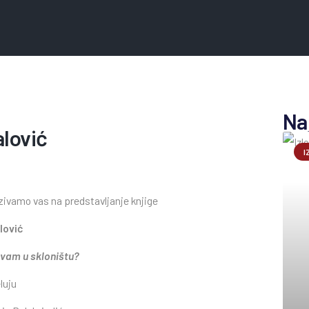
Na
alović
I
ivamo vas na predstavljanje knjige
lović
avam u skloništu?
luju