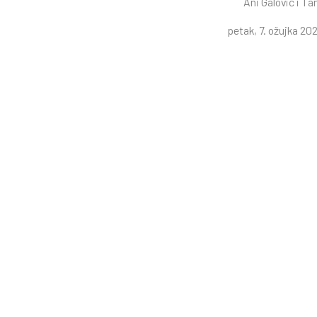
Ani Galović i Ta
petak, 7. ožujka 202