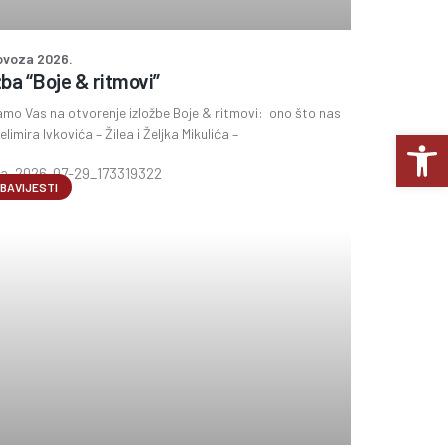
lovoza 2026.
žba “Boje & ritmovi”
mo Vas na otvorenje izložbe Boje & ritmovi: ono što nas
Op
elimira Ivkovića – Žilea i Željka Mikulića –
BAVIJESTI