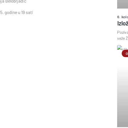
nja Belobrjadić
5. godine u 19 sati
6. ko
Izlo
Poziva
veže Ž
O