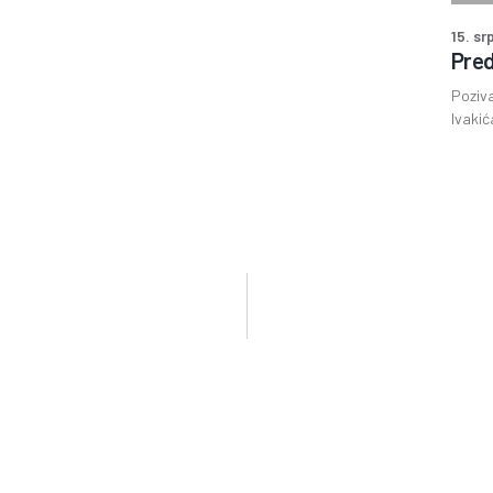
15. sr
Pred
Poziva
Ivakić