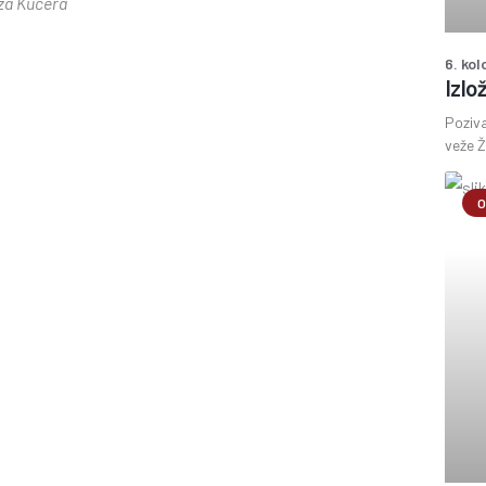
za Kučera
6. ko
Izlo
Poziva
veže Ž
O