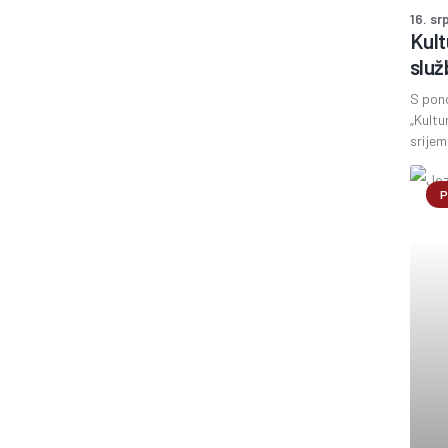
16. sr
Kult
služ
S pon
„Kultu
srijem
P