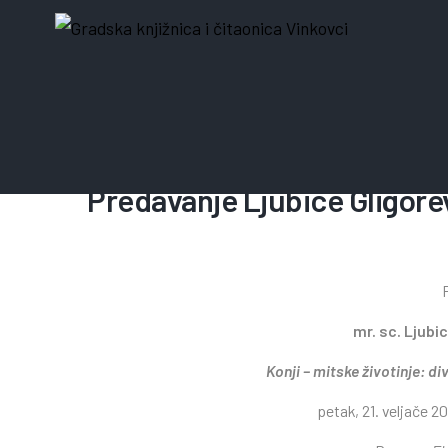
21. veljače 2025.
Predavanje Ljubice Gligore
mr. sc. Ljubi
Konji – mitske životinje: d
petak, 21. veljače 20