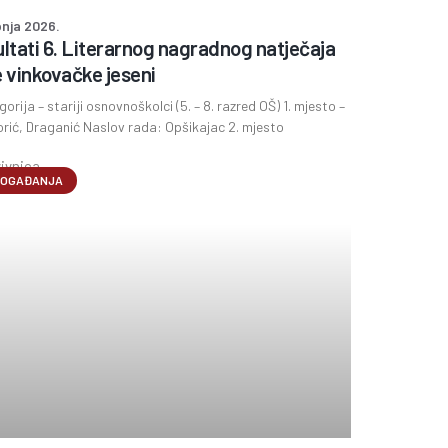
pnja 2026.
ltati 6. Literarnog nagradnog natječaja
 vinkovačke jeseni
egorija – stariji osnovnoškolci (5. – 8. razred OŠ) 1. mjesto –
rić, Draganić Naslov rada: Opšikajac 2. mjesto
OGAĐANJA