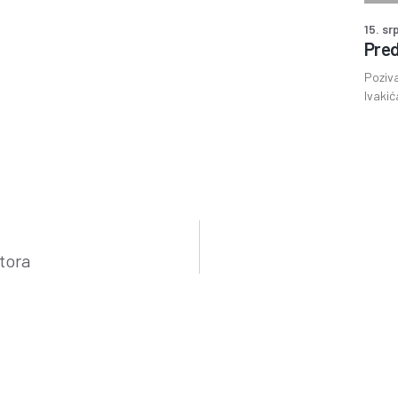
15. sr
Pred
Poziva
Ivakić
tora