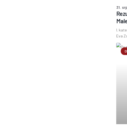
31. sr
Rezu
Male
I. kat
Eva Zo
D