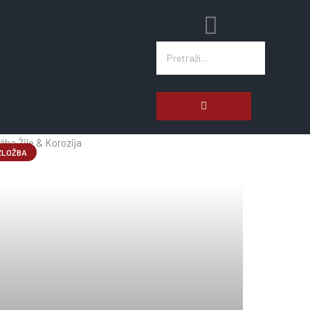
jnovije Objave
ZLOŽBA