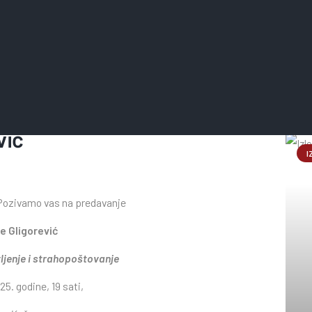
Na
vić
I
Pozivamo vas na predavanje
ce Gligorević
ivljenje i strahopoštovanje
25. godine, 19 sati,