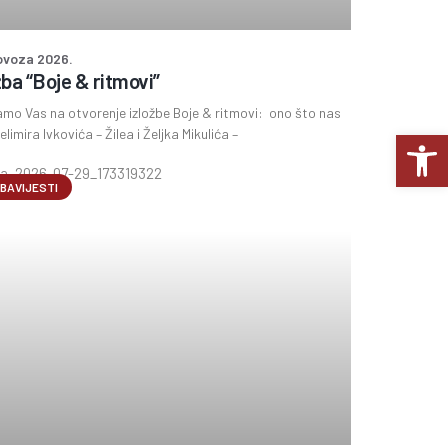
lovoza 2026.
žba “Boje & ritmovi”
mo Vas na otvorenje izložbe Boje & ritmovi: ono što nas
Op
elimira Ivkovića – Žilea i Željka Mikulića –
BAVIJESTI