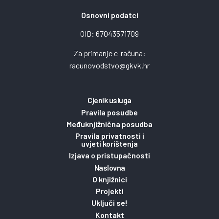
Osnovni podatci
OIB: 67043571709
Za primanje e-računa:
racunovodstvo@gkvk.hr
Cjenik usluga
Pravila posudbe
Međuknjižnična posudba
Pravila privatnosti i
uvjeti korištenja
Izjava o pristupačnosti
Naslovna
O knjižnici
Projekti
Uključi se!
Kontakt