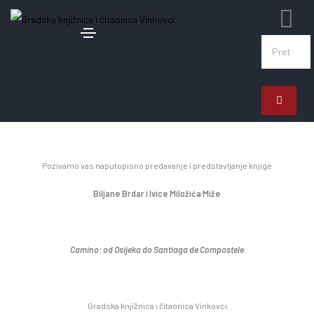
8. siječnja 2025.
Predavanje Camino
Pozivamo vas na
putopisno predavanje i
predstavljanje knjige
Biljane Brdar i
Ivice Miložića Miže
Camino:
od Osijeka do Santiaga de Compostele
Gradska knjižnica i čitaonica Vinkovci