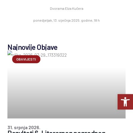
Dvorama Elza Kučera
ponedjeljak, 13. siječnja 2025. godine, 18 h
Najnovije Objave
OBAVIJESTI
Op
31. srpnja 2026.