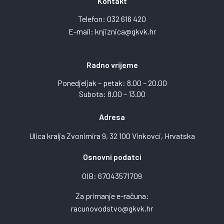
Kontakt
Telefon:
032 616 420
E-mail:
knjiznica@gkvk.hr
Radno vrijeme
Ponedjeljak – petak: 8.00 – 20.00
Subota: 8.00 – 13.00
Adresa
Ulica kralja Zvonimira 9, 32 100 Vinkovci, Hrvatska
Osnovni podatci
OIB: 67043571709
Za primanje e-računa:
racunovodstvo@gkvk.hr