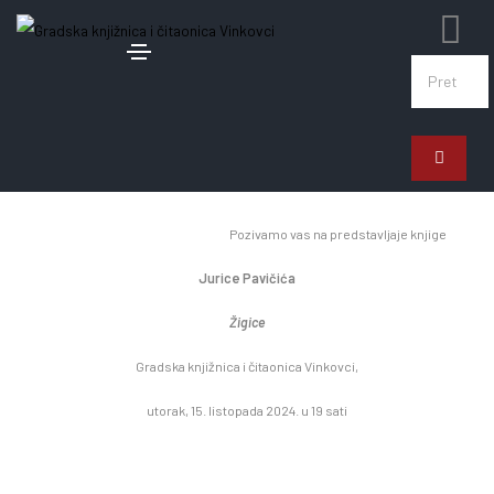
12. listopada 2024.
Predstavljanje knjige Jurice Pavičića
Pozivamo vas na predstavljaje knjige
Jurice Pavičića
Žigice
Gradska knjižnica i čitaonica Vinkovci,
utorak, 15. listopada 2024. u 19 sati