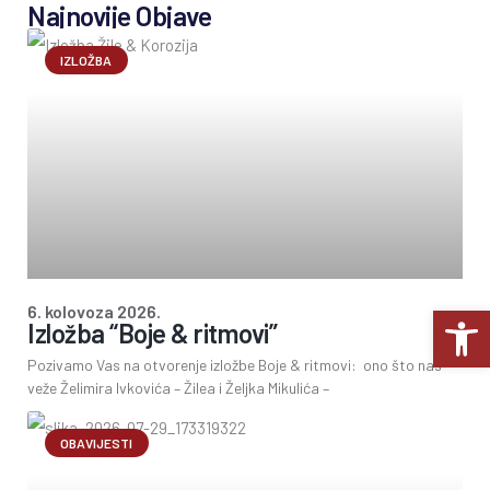
Najnovije Objave
IZLOŽBA
Op
6. kolovoza 2026.
Izložba “Boje & ritmovi”
Pozivamo Vas na otvorenje izložbe Boje & ritmovi: ono što nas
veže Želimira Ivkovića – Žilea i Željka Mikulića –
OBAVIJESTI