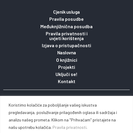
Cjenik usluga
Pravila posudbe
Međuknjižnična posudba
Pravila privatnosti i
uvjeti korištenja
Izjava o pristupačnosti
Naslovna
O knjižnici
Projekti
Uključi se!
Kontakt
Copyright 2023. © Gradska knjižnica i čitaonica
Koristimo kolačiće za poboljšanje vašeg iskustva
Vinkovci pridržava pravo na sadržaj stranice / Web
pregledavanja, posluživanje prilagođenih oglasa ili sadržaja i
analizu našeg prometa. Klikom na "Prihvaćam" pristajete na
by
Michel studio
našu upotrebu kolačića.
Pravila privatnosti
.