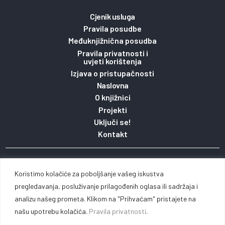
Cjenik usluga
Pravila posudbe
Međuknjižnična posudba
Pravila privatnosti i
uvjeti korištenja
Izjava o pristupačnosti
Naslovna
O knjižnici
Projekti
Uključi se!
Kontakt
Copyright 2023. © Gradska knjižnica i čitaonica
Koristimo kolačiće za poboljšanje vašeg iskustva
Vinkovci pridržava pravo na sadržaj stranice / Web
pregledavanja, posluživanje prilagođenih oglasa ili sadržaja i
analizu našeg prometa. Klikom na "Prihvaćam" pristajete na
by
Michel studio
našu upotrebu kolačića.
Pravila privatnosti
.