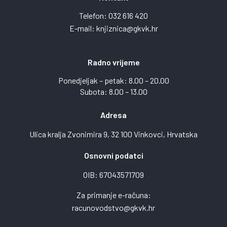
Telefon:
032 616 420
E-mail:
knjiznica@gkvk.hr
Radno vrijeme
Ponedjeljak – petak: 8.00 – 20.00
Subota: 8.00 – 13.00
Adresa
Ulica kralja Zvonimira 9, 32 100 Vinkovci, Hrvatska
Osnovni podatci
OIB: 67043571709
Za primanje e-računa:
racunovodstvo@gkvk.hr