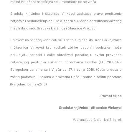
maila). Priložena natječajna dokumentacija se ne vraća.
Gradska knjižnica i čitaonica Vinkovci zadržava pravo poništenja
natječaja i nedonošenja odluke o izboru sukladno odredbama važećeg
Pravilnika o radu Gradske knjižnice i čitaonice Vinkovci.
Prijavom na natječaj kandidati su izričito suglasni da Gradska knjižnica
i čitaonica Vinkovci kao voditelj zbirke osobnih podataka može
prikupljati, koristiti i dalje obrađivati podatke u svrhu provedbe
natječajnog postupka sukladno odredbama Uredbe (EU) 2016/679
Europskog parlamenta i Vijeća od 27. travnja 2016. (Opća uredba o
zaštiti podataka) i Zakona o provedbi Opće uredbe o zaštiti podataka
(Narodne novine 42/18).
Ravnateljica
Gradske knjižnice
i čitaonice Vinkovci
Vedrana Lugić, dipl. knjiž. i prof.