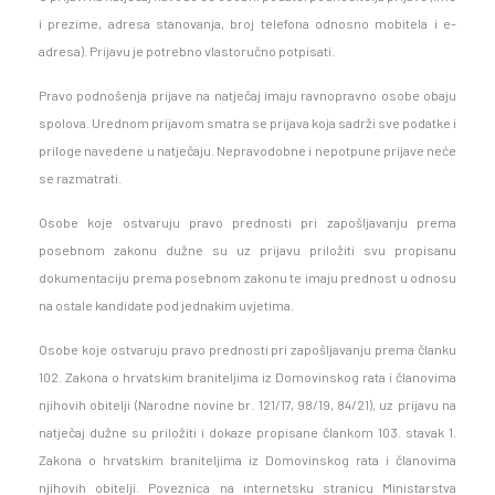
i prezime, adresa stanovanja, broj telefona odnosno mobitela i e-
adresa). Prijavu je potrebno vlastoručno potpisati.
Pravo podnošenja prijave na natječaj imaju ravnopravno osobe obaju
spolova. Urednom prijavom smatra se prijava koja sadrži sve podatke i
priloge navedene u natječaju. Nepravodobne i nepotpune prijave neće
se razmatrati.
Osobe koje ostvaruju pravo prednosti pri zapošljavanju prema
posebnom zakonu dužne su uz prijavu priložiti svu propisanu
dokumentaciju prema posebnom zakonu te imaju prednost u odnosu
na ostale kandidate pod jednakim uvjetima.
Osobe koje ostvaruju pravo prednosti pri zapošljavanju prema članku
102. Zakona o hrvatskim braniteljima iz Domovinskog rata i članovima
njihovih obitelji (Narodne novine br. 121/17, 98/19, 84/21), uz prijavu na
natječaj dužne su priložiti i dokaze propisane člankom 103. stavak 1.
Zakona o hrvatskim braniteljima iz Domovinskog rata i članovima
njihovih obitelji. Poveznica na internetsku stranicu Ministarstva