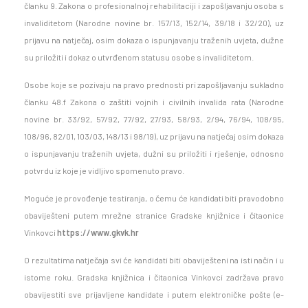
članku 9. Zakona o profesionalnoj rehabilitaciji i zapošljavanju osoba s
invaliditetom (Narodne novine br. 157/13, 152/14, 39/18 i 32/20), uz
prijavu na natječaj, osim dokaza o ispunjavanju traženih uvjeta, dužne
su priložiti i dokaz o utvrđenom statusu osobe s invaliditetom.
Osobe koje se pozivaju na pravo prednosti pri zapošljavanju sukladno
članku 48.f Zakona o zaštiti vojnih i civilnih invalida rata (Narodne
novine br. 33/92, 57/92, 77/92, 27/93, 58/93, 2/94, 76/94, 108/95,
108/96, 82/01, 103/03, 148/13 i 98/19), uz prijavu na natječaj osim dokaza
o ispunjavanju traženih uvjeta, dužni su priložiti i rješenje, odnosno
potvrdu iz koje je vidljivo spomenuto pravo.
Moguće je provođenje testiranja, o čemu će kandidati biti pravodobno
obaviješteni putem mrežne stranice Gradske knjižnice i čitaonice
Vinkovci
https://www.gkvk.hr
O rezultatima natječaja svi će kandidati biti obaviješteni na isti način i u
istome roku. Gradska knjižnica i čitaonica Vinkovci zadržava pravo
obavijestiti sve prijavljene kandidate i putem elektroničke pošte (e-