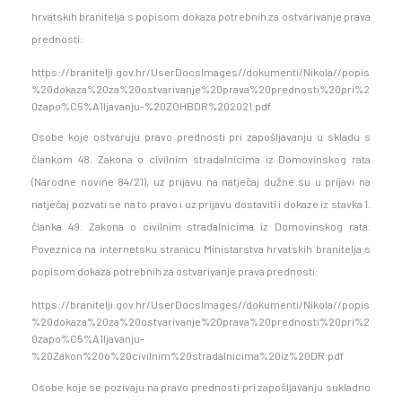
hrvatskih branitelja s popisom dokaza potrebnih za ostvarivanje prava
prednosti:
https://branitelji.gov.hr/UserDocsImages//dokumenti/Nikola//popis
%20dokaza%20za%20ostvarivanje%20prava%20prednosti%20pri%2
0zapo%C5%A1ljavanju-%20ZOHBDR%202021.pdf
Osobe koje ostvaruju pravo prednosti pri zapošljavanju u skladu s
člankom 48. Zakona o civilnim stradalnicima iz Domovinskog rata
(Narodne novine 84/21), uz prijavu na natječaj dužne su u prijavi na
natječaj pozvati se na to pravo i uz prijavu dostaviti i dokaze iz stavka 1.
članka 49. Zakona o civilnim stradalnicima iz Domovinskog rata.
Poveznica na internetsku stranicu Ministarstva hrvatskih branitelja s
popisom dokaza potrebnih za ostvarivanje prava prednosti:
https://branitelji.gov.hr/UserDocsImages//dokumenti/Nikola//popis
%20dokaza%20za%20ostvarivanje%20prava%20prednosti%20pri%2
0zapo%C5%A1ljavanju-
%20Zakon%20o%20civilnim%20stradalnicima%20iz%20DR.pdf
Osobe koje se pozivaju na pravo prednosti pri zapošljavanju sukladno