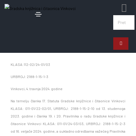
4. travnja 2024.
Natječaj za prijam u radni odnos
KLASA:112-02/24-01/03
URBROJ: 2188-1-15-1-3
Vinkovci, 4. travnja 2024. godine
Na temelju članka 17. Statuta Gradske knjižnice i čitaonice Vinkovci
KLASA: 011-01/22-02/01, URBROJ: 2188-1-15-2-10 od 13. studenoga
2023. godine i članka 19. i 20. Pravilnika o radu Gradske knjižnice i
čitaonice Vinkovci KLASA: 011-01/24-03/03, URBROJ: 2188-1-15-2-3
od 16. veljače 2024. godine, a sukladno odredbama važećeg Pravilnika