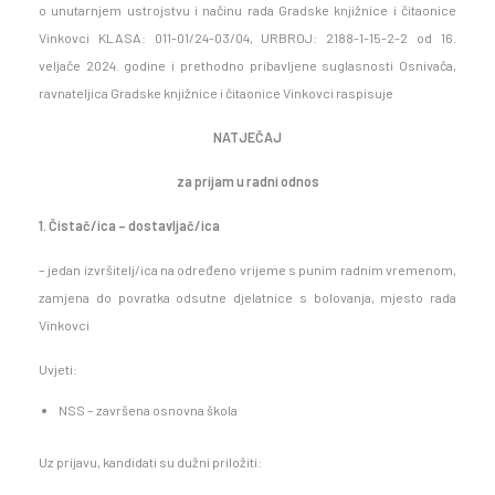
o unutarnjem ustrojstvu i načinu rada Gradske knjižnice i čitaonice
Vinkovci KLASA: 011-01/24-03/04, URBROJ: 2188-1-15-2-2 od 16.
veljače 2024. godine i prethodno pribavljene suglasnosti Osnivača,
ravnateljica Gradske knjižnice i čitaonice Vinkovci raspisuje
NATJEČAJ
za prijam u radni odnos
1. Čistač/ica – dostavljač/ica
– jedan izvršitelj/ica na određeno vrijeme s punim radnim vremenom,
zamjena do povratka odsutne djelatnice s bolovanja, mjesto rada
Vinkovci
Uvjeti:
NSS – završena osnovna škola
Uz prijavu, kandidati su dužni priložiti: