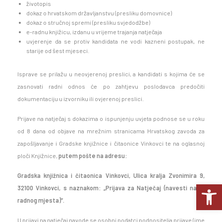
životopis
dokaz o hrvatskom državljanstvu (presliku domovnice)
dokaz o stručnoj spremi (presliku svjedodžbe)
e-radnu knjižicu, izdanu u vrijeme trajanja natječaja
uvjerenje da se protiv kandidata ne vodi kazneni postupak, ne
starije od šest mjeseci.
Isprave se prilažu u neovjerenoj preslici, a kandidati s kojima će se
zasnovati radni odnos će po zahtjevu poslodavca predočiti
dokumentaciju u izvorniku ili ovjerenoj preslici.
Prijave na natječaj s dokazima o ispunjenju uvjeta podnose se u roku
od 8 dana od objave na mrežnim stranicama Hrvatskog zavoda za
zapošljavanje i Gradske knjižnice i čitaonice Vinkovci te na oglasnoj
ploči Knjižnice,
putem pošte na adresu:
Gradska knjižnica i čitaonica Vinkovci, Ulica kralja Zvonimira 9,
Op
32100 Vinkovci, s naznakom: „Prijava za Natječaj (navesti naziv
radnog mjesta)“.
U prijavi na natječaj navode se osobni podatci podnositelja prijave (ime