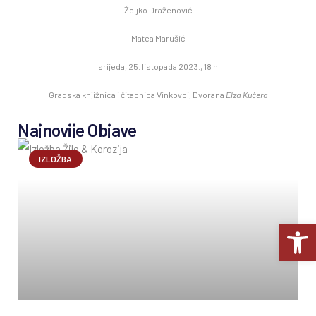
Željko Draženović
Matea Marušić
srijeda, 25. listopada 2023., 18 h
Gradska knjižnica i čitaonica Vinkovci, Dvorana
Elza Kučera
Najnovije Objave
IZLOŽBA
Op