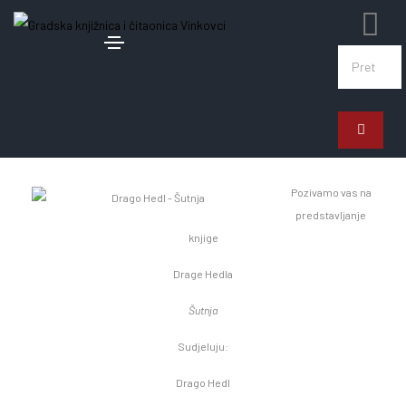
18. listopada 2023.
Predstavljanje romana Drage Hedla
Pozivamo vas na
predstavljanje
knjige
Drage Hedla
Šutnja
Sudjeluju:
Drago Hedl