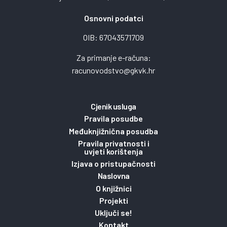
Osnovni podatci
OIB: 67043571709
Za primanje e-računa:
racunovodstvo@gkvk.hr
Cjenik usluga
Pravila posudbe
Međuknjižnična posudba
Pravila privatnosti i
uvjeti korištenja
Izjava o pristupačnosti
Naslovna
O knjižnici
Projekti
Uključi se!
Kontakt