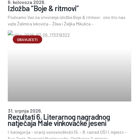
6. kolovoza 2026.
Izložba “Boje & ritmovi”
Pozivamo Vas na otvorenje izložbe Boje & ritmovi: ono što nas
veže Želimira Ivkovića – Žilea i Željka Mikulića –
OBAVIJESTI
31. srpnja 2026.
Rezultati 6. Literarnog nagradnog
natječaja Male vinkovačke jeseni
I. kategorija – stariji osnovnoškolci (5. – 8. razred OŠ) 1. mjesto –
Eva Zorić, Draganić Naslov rada: Opšikajac 2. mjesto