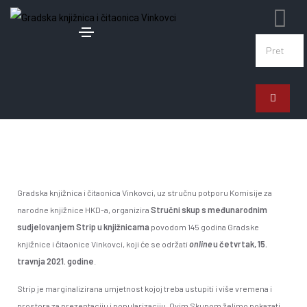
5. veljače 2021.
Stručni skup s međunarodnim
sudjelovanjem Strip u knjižnicama
Gradska knjižnica i čitaonica Vinkovci, uz stručnu potporu Komisije za
narodne knjižnice HKD-a, organizira
Stručni skup s međunarodnim
sudjelovanjem Strip u knjižnicama
povodom 145 godina Gradske
knjižnice i čitaonice Vinkovci, koji će se održati
online
u četvrtak, 15.
travnja 2021. godine
.
Strip je marginalizirana umjetnost kojoj treba ustupiti i više vremena i
prostora za prezentaciju i popularizaciju. Ovim Skupom želimo pokazati