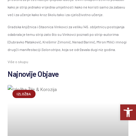
kako je strip jednako vrijedna umjetnost i kako ne koristi samo za zabavu
već i za učenje kako kroz školu tako i za cjeloživotno učenje.
Gradska knjižnica i čitaonica Vinkovci za veliku 145. obljetnicu postojanja
odabrala je temu strip zato što su Vinkovci poznati po strip-autorima
(Dubravko Mataković, Krešimir Zimonić, Nenad Barinić, Miron Milić i mnogi
drugi) i manifestaciji
Salon stripa
, koja se održavala dugi niz godina.
Više o skupu
Najnovije Objave
IZLOŽBA
Op