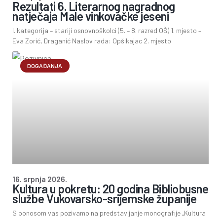
Rezultati 6. Literarnog nagradnog
natječaja Male vinkovačke jeseni
I. kategorija – stariji osnovnoškolci (5. – 8. razred OŠ) 1. mjesto –
Eva Zorić, Draganić Naslov rada: Opšikajac 2. mjesto
DOGAĐANJA
16. srpnja 2026.
Kultura u pokretu: 20 godina Bibliobusne
službe Vukovarsko-srijemske županije
S ponosom vas pozivamo na predstavljanje monografije „Kultura