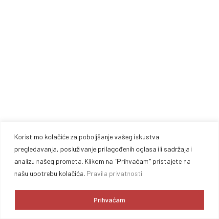
Koristimo kolačiće za poboljšanje vašeg iskustva
pregledavanja, posluživanje prilagođenih oglasa ili sadržaja i
analizu našeg prometa. Klikom na "Prihvaćam" pristajete na
našu upotrebu kolačića.
Pravila privatnosti
.
Prihvaćam